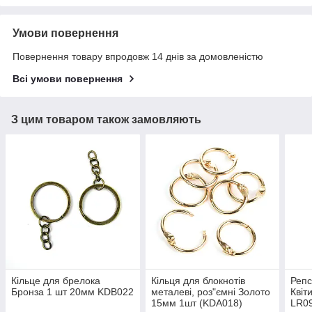
Умови повернення
Повернення товару впродовж 14 днів за домовленістю
Всі умови повернення
З цим товаром також замовляють
Кільце для брелока
Кільця для блокнотів
Репс
Бронза 1 шт 20мм KDB022
металеві, роз"ємні Золото
Квіт
15мм 1шт (KDA018)
LR0