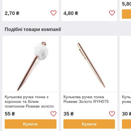
5,8
2,70
4,80
₴
₴
Подібні товари компанії
Кулькова ручка тонка з
Кулькова ручка тонка
Куль
короною та білим
Рожеве Золото RYH075
роже
помпоном Рожеве золото
RYH131
55
35
30
₴
₴
Купити
Купити