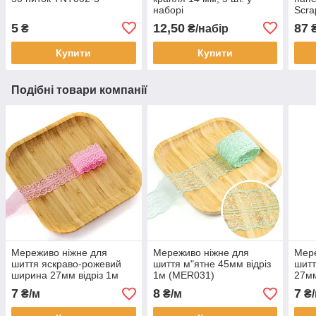
наборі
Scra
SM3
5
12,50
87
₴
₴/набір
Купити
Купити
Подібні товари компанії
Мереживо ніжне для
Мереживо ніжне для
Мере
шиття яскраво-рожевий
шиття м"ятне 45мм відріз
шитт
ширина 27мм відріз 1м
1м (MER031)
27мм
MER126
7
8
7
₴/м
₴/м
₴/