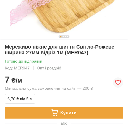
Мереживо ніжне для шиття Світло-Рожеве
ширина 27мм відріз 1м (MER047)
Готово до відправки
Код: MER047
Опт і роздріб
7
₴/м
Мінімальна сума замовлення на сайті — 200 ₴
6,70 ₴
від 5 м
Купити
або