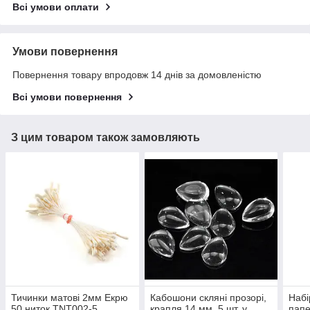
Всі умови оплати
Умови повернення
Повернення товару впродовж 14 днів за домовленістю
Всі умови повернення
З цим товаром також замовляють
Тичинки матові 2мм Екрю
Кабошони скляні прозорі,
Набі
50 ниток TNT002-5
крапля 14 мм, 5 шт. у
папе