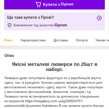
Купити з
Що таке купити з Пром?
Замовлення під захистом
Опис
Характеристики
Доставка
Оплата
Умови п
Опис
Якісні металеві люверси по 25шт в
наборі.
Люверси дуже популярна фурнітура як у виробництві взуття,
одягу, так і в рукоділлі. Блочки широко використовуються для
виготовлення лялькового одягу, взуття. Також дуже популярні
у виготовленні фотоальбомів, блокнотів, планерів і т.д.
Люверси легко встановлюються за допомогою спеціальних
інструментів
https://megabuy.com.ua/g100924757-
ustanovschiki-lyuversov-holnitenov
В нас можете купити блочки,