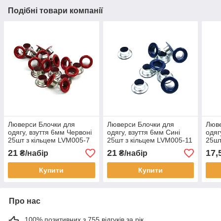
Подібні товари компанії
Люверси Блочки для
Люверси Блочки для
Люве
одягу, взуття 6мм Червоні
одягу, взуття 6мм Сині
одяг
25шт з кільцем LVM005-7
25шт з кільцем LVM005-11
25шт
21
21
17,
₴/набір
₴/набір
Купити
Купити
Про нас
100% позитивних з 755 відгуків за рік