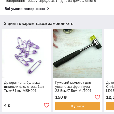
Повернення товару впродовж 14 днів за домовленістю
Всі умови повернення
З цим товаром також замовляють
Декоративна булавка
Гумовий молоток для
Деко
шпильки фіолетова 1шт
установки фурнітури
Chri
7мм*31мм MSH001
23,5см*7,5см MLT001
LD1
150
12,
₴
4
₴
Купити