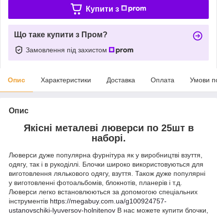
Купити з
Що таке купити з Пром?
Замовлення під захистом
Опис
Характеристики
Доставка
Оплата
Умови п
Опис
Якісні металеві люверси по 25шт в
наборі.
Люверси дуже популярна фурнітура як у виробництві взуття,
одягу, так і в рукоділлі. Блочки широко використовуються для
виготовлення лялькового одягу, взуття. Також дуже популярні
у виготовленні фотоальбомів, блокнотів, планерів і т.д.
Люверси легко встановлюються за допомогою спеціальних
інструментів
https://megabuy.com.ua/g100924757-
ustanovschiki-lyuversov-holnitenov
В нас можете купити блочки,