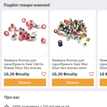
Подібні товари компанії
Люверси Блочки для
Люверси Блочки для
Люве
скрапбукинга 5мм Світло-
скрапбукинга 5мм Мікс
скра
Рожеві 50шт без кілечка
50шт без кілечка мягкі
50шт
мягкі LVМ004-7
LVМ004
LVM
16,30
16,30
16
₴/набір
₴/набір
₴
Купити
Купити
Про нас
100% позитивних з 750 відгуків за рік