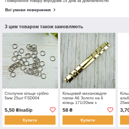
Повернення товару впродовж 14 днів за домовленістю
Всі умови повернення
З цим товаром також замовляють
Сполучне кільце срібло
Кільцевий механізмдля
Кіль
5мм 25шт FSD004
папки А6 Золото на 6
альб
кілець 171/20мм з
25м
кріпленням Золото
5,50
58
3,7
₴/набір
₴
Купити
Купити