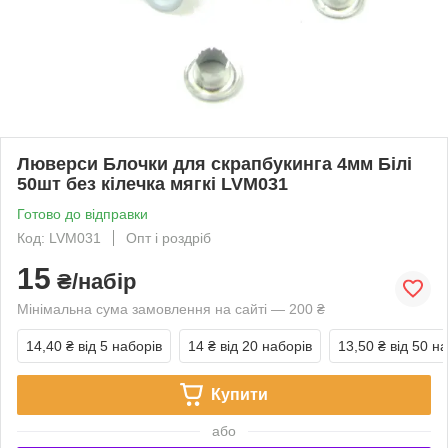
Люверси Блочки для скрапбукинга 4мм Білі
50шт без кілечка мягкі LVМ031
Готово до відправки
Код: LVМ031
Опт і роздріб
15
₴/набір
Мінімальна сума замовлення на сайті — 200 ₴
14,40 ₴
від 5 наборів
14 ₴
від 20 наборів
13,50 ₴
від 50 н
Купити
або