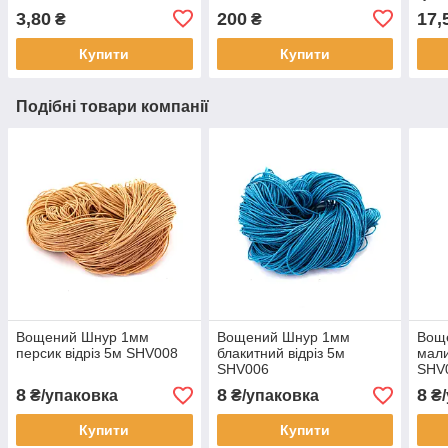
3,80
200
17,
₴
₴
Купити
Купити
Подібні товари компанії
Вощений Шнур 1мм
Вощений Шнур 1мм
Вощ
персик відріз 5м SHV008
блакитний відріз 5м
мали
SHV006
SHV
8
8
8
₴/упаковка
₴/упаковка
₴/
Купити
Купити