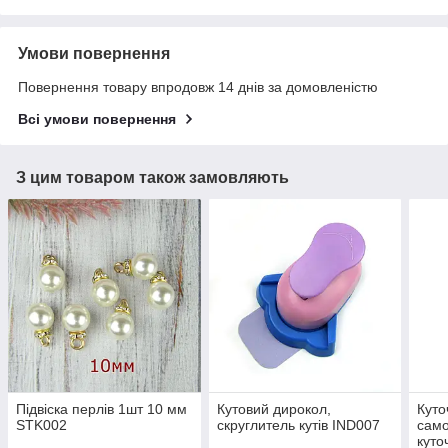
Умови повернення
Повернення товару впродовж 14 днів за домовленістю
Всі умови повернення
З цим товаром також замовляють
Підвіска перлів 1шт 10 мм
Кутовий дирокол,
Куто
STK002
скруглитель кутів IND007
само
куто