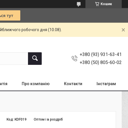
Кошик
айближчого робочого дня (10.08).
+380 (93) 931-63-41
+380 (50) 805-60-02
нтія
Про компанію
Контакти
Інстаграм
Код:
КDF019
Оптом і в роздріб