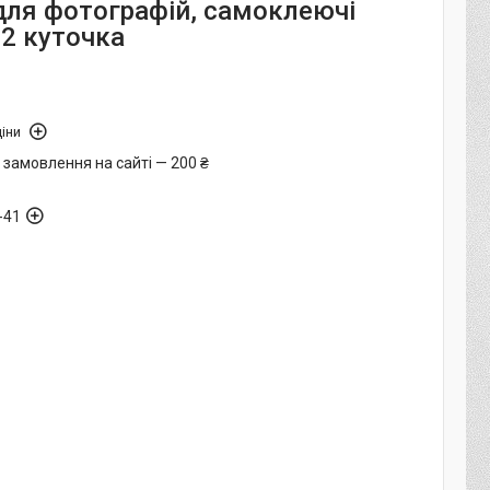
для фотографій, самоклеючі
02 куточка
іни
 замовлення на сайті — 200 ₴
-41