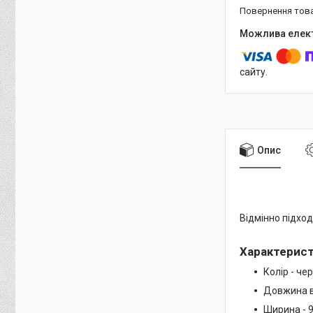
повернення тов
сайту.
Опис
Відмінно підход
Характерис
Колір - че
Довжина ві
Ширина - 