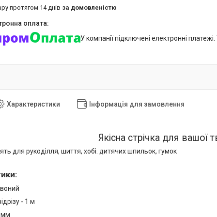
ару протягом 14 днів
за домовленістю
У компанії підключені електронні платежі
Характеристики
Інформація для замовлення
Якісна стрічка для вашої 
ять для рукоділля, шиття, хобі. дитячих шпильок, гумок
тики
:
рвоний
дрізу - 1 м
9мм