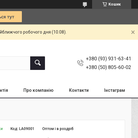
Кошик
айближчого робочого дня (10.08).
+380 (93) 931-63-41
+380 (50) 805-60-02
нтія
Про компанію
Контакти
Інстаграм
ки
Код:
LA09001
Оптом і в роздріб