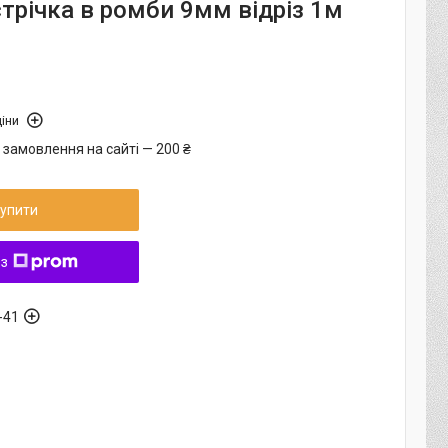
трічка в ромби 9мм відріз 1м
іни
 замовлення на сайті — 200 ₴
упити
 з
-41