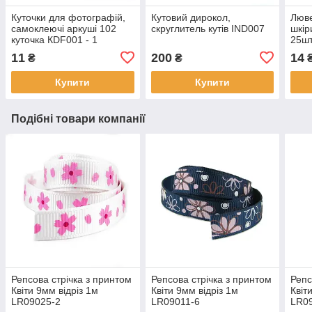
Куточки для фотографій,
Кутовий дирокол,
Люве
самоклеючі аркуші 102
скруглитель кутів IND007
шкір
куточка КDF001 - 1
25ш
11
200
14
₴
₴
₴
Купити
Купити
Подібні товари компанії
Репсова стрічка з принтом
Репсова стрічка з принтом
Репс
Квіти 9мм відріз 1м
Квіти 9мм відріз 1м
Квіт
LR09025-2
LR09011-6
LR0