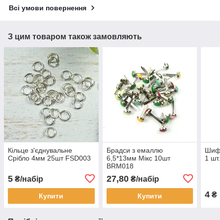
Всі умови повернення
З цим товаром також замовляють
Кільце з'єднувальне
Брадси з емаллю
Шифо
Срібло 4мм 25шт FSD003
6,5*13мм Мікс 10шт
1 шт
BRM018
5
27,80
₴/набір
₴/набір
4
₴
Купити
Купити