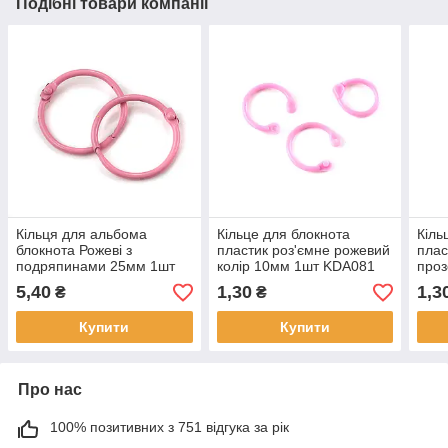
Подібні товари компанії
Кільця для альбома
Кільце для блокнота
Кіль
блокнота Рожеві з
пластик роз'ємне рожевий
плас
подряпинами 25мм 1шт
колір 10мм 1шт KDA081
проз
KDA063
KDA
5,40
1,30
1,3
₴
₴
Купити
Купити
Про нас
100% позитивних з 751 відгука за рік