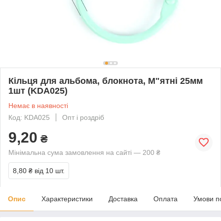
Кільця для альбома, блокнота, М"ятні 25мм
1шт (KDA025)
Немає в наявності
Код: KDA025
Опт і роздріб
9,20
₴
Мінімальна сума замовлення на сайті — 200 ₴
8,80 ₴
від 10 шт.
Опис
Характеристики
Доставка
Оплата
Умови п