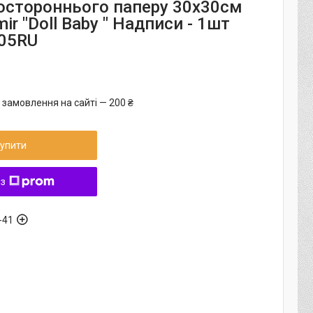
остороннього паперу 30х30см
mir "Doll Baby " Надписи - 1шт
05RU
 замовлення на сайті — 200 ₴
упити
 з
-41