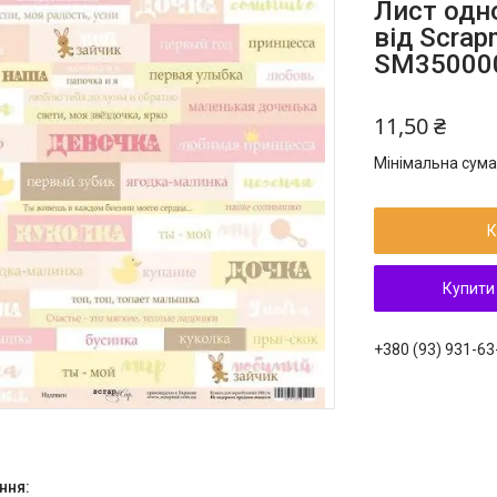
Лист одн
від Scrap
SM35000
11,50 ₴
Мінімальна сума
К
Купити
+380 (93) 931-63