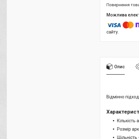
повернення тов
сайту.
Опис
Відмінно підход
Характерис
Кількість 
Розмір ар
Щільність 