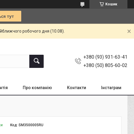
Кошик
айближчого робочого дня (10.08).
+380 (93) 931-63-41
+380 (50) 805-60-02
нтія
Про компанію
Контакти
Інстаграм
ки
Код:
SM3500005RU