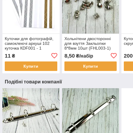
Куточки для фотографій,
Хольнітени двосторонні
Куто
самоклеючі аркуші 102
для взуття Закльопки
скру
куточка КDF001 - 1
8*8мм 10шт (FHL003-1)
11
8,50
200
₴
₴/набір
Купити
Купити
Подібні товари компанії