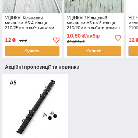
УЦІНКА! Кільцевий
УЦІНКА!!! Кільцевий
УЦІН
механізм А5 4 кільця
механізм А5 на 3 кільця
меха
210/25мм з вм'ятинками
210/20мм з вм"ятинками +
210/
подряпинами + заклепки
заклепки KMB007
цара
10,80
₴/набір
KMB016
KMB
12
12
₴
30 ₴
27 ₴/набір
Купити
Купити
Акційні пропозиції та новинки