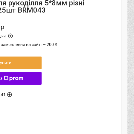
я рукоділля 5*8мм різні
 25шт BRM043
ір
іни
 замовлення на сайті — 200 ₴
упити
 з
-41