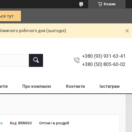
Кошик
ближчого робочого дня (сьогодні).
+380 (93) 931-63-41
+380 (50) 805-60-02
нтія
Про компанію
Контакти
Інстаграм
ки
Код:
BRM043
Оптом і в роздріб