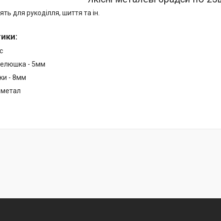
ять для рукоділля, шиття та ін.
тики
:
с
пелюшка - 5мм
ки - 8мм
 метал