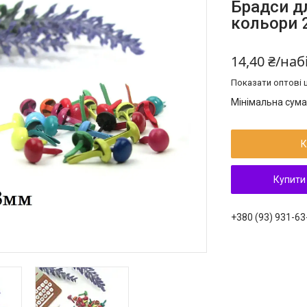
Брадси дл
кольори
14,40 ₴/наб
Показати оптові ц
Мінімальна сума
К
Купити
+380 (93) 931-63