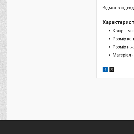
Відмінно підход
Характерис
Колір - мік
Розмір ка
Розмір ніж
Матеріал -