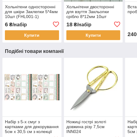
Хольнітени односторонні
Хольнітени двосторонні
Вста
для шкіри Заклепки 5*4мм
для взуття Закльопки
проб
10шт (FHL001-1)
срібло 8*12мм 10шт
(FHL008)
6
18
₴/набір
₴/набір
240
Купити
Купити
Подібні товари компанії
Набір з 5-х смуг з
Ножиці гострі золоті
Набі
картками для декорування
довжина різу 7,5cм
карт
5см х 30,5 см з колекції
INN024
5см 
"Tenderness and love"
"Whe