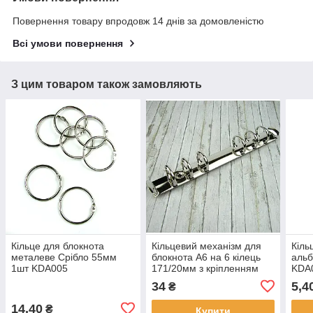
Повернення товару впродовж 14 днів за домовленістю
Всі умови повернення
З цим товаром також замовляють
Кільце для блокнота
Кільцевий механізм для
Кіль
металеве Срібло 55мм
блокнота А6 на 6 кілець
альб
1шт KDA005
171/20мм з кріпленням
KDA
заклепки KMX002
34
5,4
₴
14,40
₴
Купити