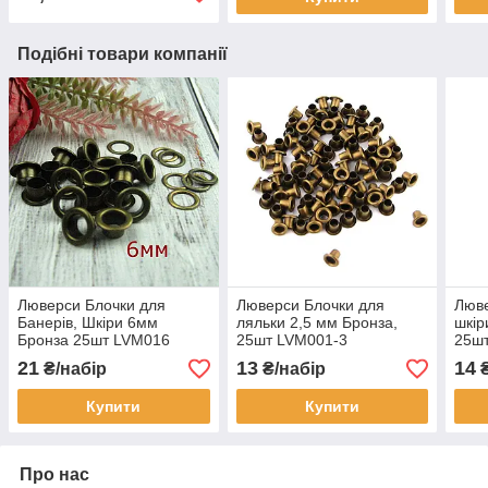
Подібні товари компанії
Люверси Блочки для
Люверси Блочки для
Люве
Банерів, Шкіри 6мм
ляльки 2,5 мм Бронза,
шкір
Бронза 25шт LVМ016
25шт LVM001-3
25ш
21
13
14
₴/набір
₴/набір
₴
Купити
Купити
Про нас