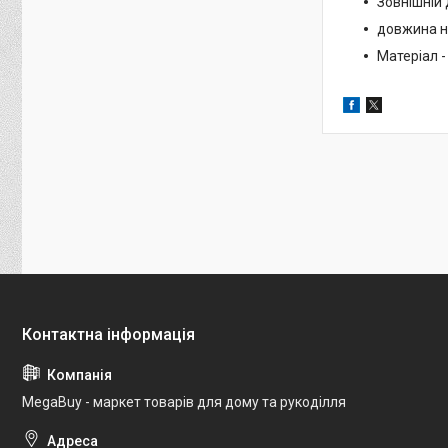
Зовнішній
довжина ні
Матеріал -
MegaBuy - маркет товарів для дому та рукоділля