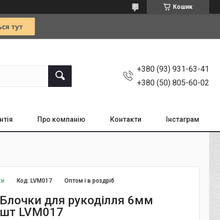
Кошик
+380 (93) 931-63-41
+380 (50) 805-60-02
нтія
Про компанію
Контакти
Інстаграм
ки
Код:
LVМ017
Оптом і в роздріб
Блочки для рукоділля 6мм
5шт LVМ017