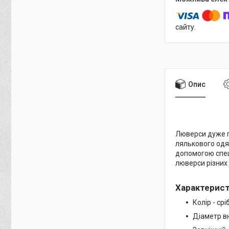
сайту.
Опис
Люверси дуже по
лялькового одяг
допомогою спец
люверси різних 
Характерис
Колір - срі
Діаметр в