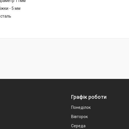
 діаметр 11мм
жки - 5 мм
 сталь
Графік роботи
Понеділок
Вівторок
Середа