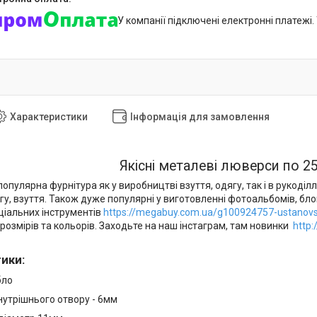
У компанії підключені електронні платежі
Характеристики
Інформація для замовлення
Якісні металеві люверси по 25
пулярна фурнітура як у виробництві взуття, одягу, так і в рукоді
у, взуття. Також дуже популярні у виготовленні фотоальбомів, бло
іальних інструментів
https://megabuy.com.ua/g100924757-ustanovsc
розмірів та кольорів. Заходьте на наш інстаграм, там новинки
http:
тики
:
бло
нутрішнього отвору - 6мм