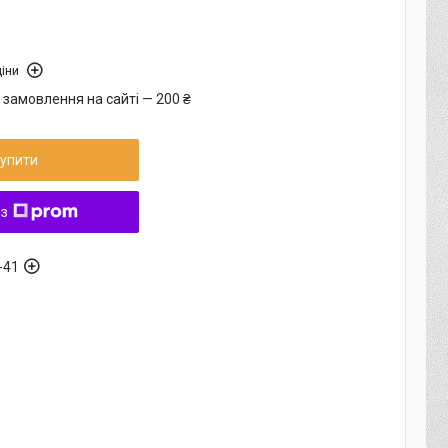
іни
 замовлення на сайті — 200 ₴
упити
 з
-41