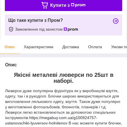
Купити з
Що таке купити з Пром?
Замовлення під захистом
Опис
Характеристики
Доставка
Оплата
Умови п
Опис
Якісні металеві люверси по 25шт в
наборі.
Люверси дуже популярна фурнітура як у виробництві взуття,
одягу, так і в рукоділлі. Блочки широко використовуються для
виготовлення лялькового одягу, взуття. Також дуже популярні
у виготовленні фотоальбомів, блокнотів, планерів і т.д.
Люверси легко встановлюються за допомогою спеціальних
інструментів
https://megabuy.com.ua/g100924757-
ustanovschiki-lyuversov-holnitenov
В нас можете купити блочки,