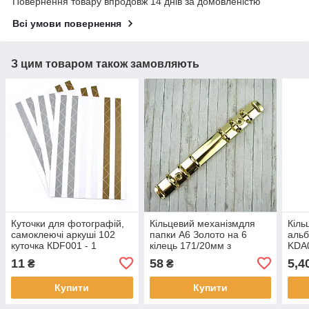
Повернення товару впродовж 14 днів за домовленістю
Всі умови повернення
З цим товаром також замовляють
Куточки для фотографій,
Кільцевий механізмдля
Кіль
самоклеючі аркуші 102
папки А6 Золото на 6
альб
куточка КDF001 - 1
кілець 171/20мм з
KDA
кріпленням Золото
11
58
5,4
₴
₴
Купити
Купити