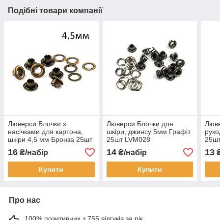
Подібні товари компанії
Люверси Блочки з
Люверси Блочки для
Люве
насічками для картона,
шкіри, джинсу 5мм Графіт
руко
шкіри 4,5 мм Бронза 25шт
25шт LVМ028
25ш
з кілечками LVM051
16
14
13
₴/набір
₴/набір
₴
Купити
Купити
Про нас
100% позитивних з 755 відгуків за рік