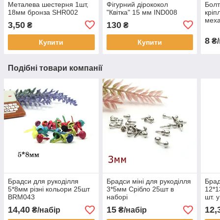
Металева шестерня 1шт,
Фігурний дірококол
Болт
18мм бронза SHR002
"Квітка" 15 мм IND008
кріп
меха
3,50
130
₴
₴
2шт 
8
₴/
Купити
Купити
Подібні товари компанії
Брадси для рукоділля
Брадси міні для рукоділля
Брад
5*8мм різні кольори 25шт
3*5мм Срібло 25шт в
12*1
BRM043
наборі
шт. 
14,40
15
12,
₴/набір
₴/набір