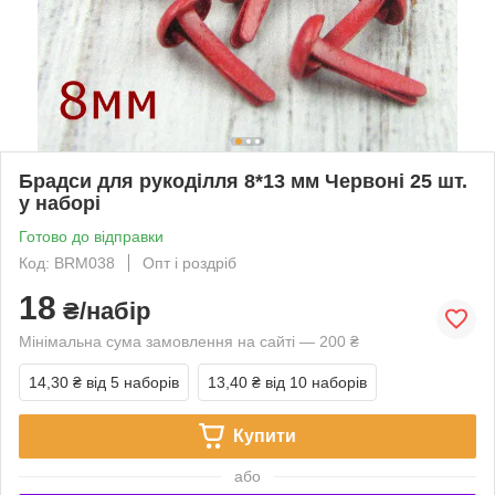
Брадси для рукоділля 8*13 мм Червоні 25 шт.
у наборі
Готово до відправки
Код: BRM038
Опт і роздріб
18
₴/набір
Мінімальна сума замовлення на сайті — 200 ₴
14,30 ₴
від 5 наборів
13,40 ₴
від 10 наборів
Купити
або