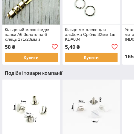
Кільцевий механізмдля
Кільце металеве для
Уста
папки А6 Золото на 6
альбома Срібло 32мм 1шт
мета
кілець 171/20мм з
KDA004
IND
кріпленням Золото
58
5,40
₴
₴
165
Купити
Купити
Подібні товари компанії