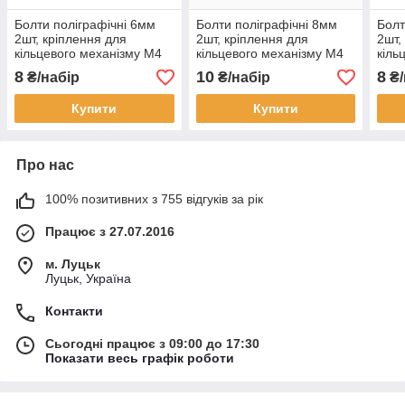
Болти поліграфічні 6мм
Болти поліграфічні 8мм
Болт
2шт, кріплення для
2шт, кріплення для
2шт,
кільцевого механізму М4
кільцевого механізму М4
кіль
срібні BLT019
Білі BLT015
Сріб
8
10
8
₴/набір
₴/набір
₴/
Купити
Купити
Про нас
100% позитивних з 755 відгуків за рік
Працює з 27.07.2016
м. Луцьк
Луцьк, Україна
Контакти
Сьогодні працює з 09:00 до 17:30
Показати весь графік роботи