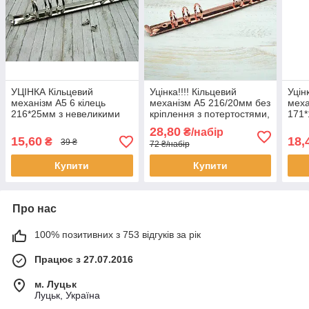
УЦІНКА Кільцевий
Уцінка!!!! Кільцевий
Уцін
механізм А5 6 кілець
механізм А5 216/20мм без
меха
216*25мм з невеликими
кріплення з потертостями,
171*
вмятинами царапинами +
вм"ятинками KMB005
под
28,80
₴/набір
хольнітениKMB003
15,60
18,
₴
39 ₴
72 ₴/набір
Купити
Купити
Про нас
100% позитивних з 753 відгуків за рік
Працює з 27.07.2016
м. Луцьк
Луцьк, Україна