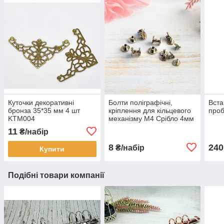
Куточки декоративні
Болти поліграфічні,
Вста
бронза 35*35 мм 4 шт
кріплення для кільцевого
проб
KTM004
механізму М4 Срібло 4мм
2шт (BLT008)
11
₴/набір
8
240
₴/набір
Купити
Подібні товари компанії