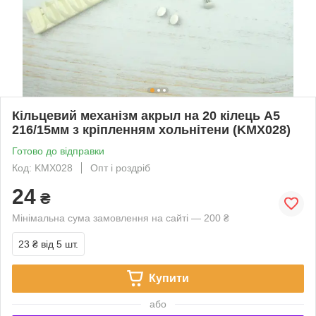
Кільцевий механізм акрыл на 20 кілець А5
216/15мм з кріпленням хольнітени (KMX028)
Готово до відправки
Код: KMX028
Опт і роздріб
24
₴
Мінімальна сума замовлення на сайті — 200 ₴
23 ₴
від 5 шт.
Купити
або