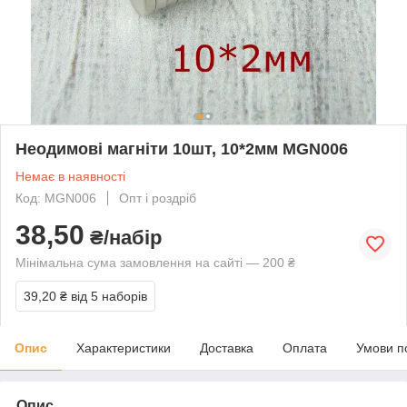
Неодимові магніти 10шт, 10*2мм MGN006
Немає в наявності
Код: MGN006
Опт і роздріб
38,50
₴/набір
Мінімальна сума замовлення на сайті — 200 ₴
39,20 ₴
від 5 наборів
Опис
Характеристики
Доставка
Оплата
Умови п
Опис