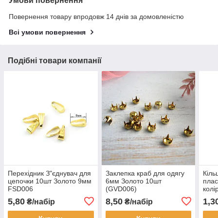
Умови повернення
Повернення товару впродовж 14 днів за домовленістю
Всі умови повернення
Подібні товари компанії
Перехідник З"єднувач для
Заклепка краб для одягу
Кіль
цепочки 10шт Золото 9мм
6мм Золото 10шт
плас
FSD006
(GVD006)
колі
5,80
8,50
1,3
₴/набір
₴/набір