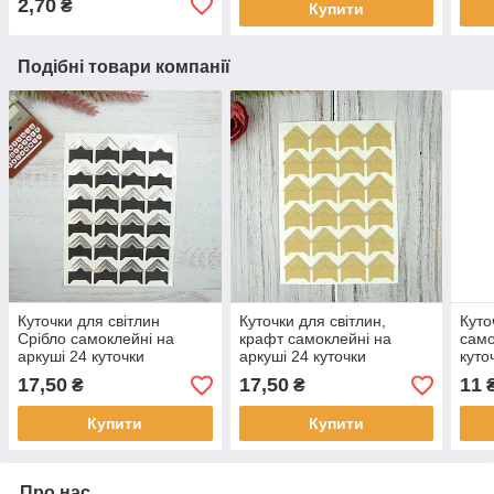
2,70
₴
Купити
Подібні товари компанії
Куточки для світлин
Куточки для світлин,
Куто
Срібло самоклейні на
крафт самоклейні на
само
аркуші 24 куточки
аркуші 24 куточки
куто
17,50
17,50
11
₴
₴
Купити
Купити
Про нас