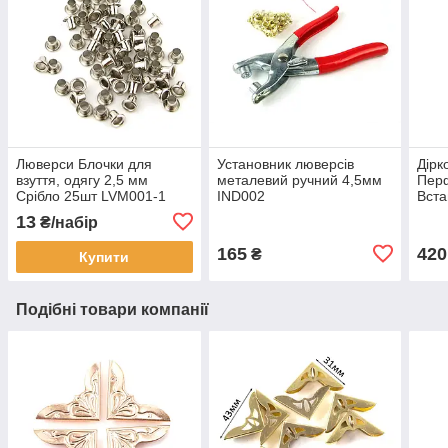
Люверси Блочки для
Установник люверсів
Дірк
взуття, одягу 2,5 мм
металевий ручний 4,5мм
Пер
Срібло 25шт LVM001-1
IND002
Вста
3,5м
13
₴/набір
165
420
₴
Купити
Подібні товари компанії