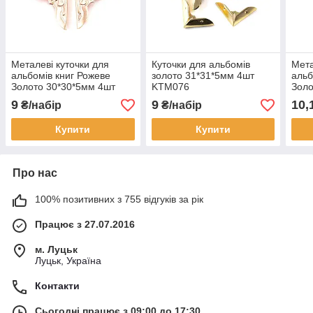
Металеві куточки для
Куточки для альбомів
Мета
альбомів книг Рожеве
золото 31*31*5мм 4шт
альб
Золото 30*30*5мм 4шт
KTM076
Золо
KTM048
KTM
9
9
10,
₴/набір
₴/набір
Купити
Купити
Про нас
100% позитивних з 755 відгуків за рік
Працює з 27.07.2016
м. Луцьк
Луцьк, Україна
Контакти
Сьогодні працює з 09:00 до 17:30