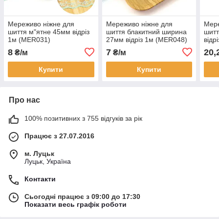
Мереживо ніжне для
Мереживо ніжне для
Мере
шиття м"ятне 45мм відріз
шиття блакитний ширина
шитт
1м (MER031)
27мм відріз 1м (MER048)
відр
8
7
20,
₴/м
₴/м
Купити
Купити
Про нас
100% позитивних з 755 відгуків за рік
Працює з 27.07.2016
м. Луцьк
Луцьк, Україна
Контакти
Сьогодні працює з 09:00 до 17:30
Показати весь графік роботи