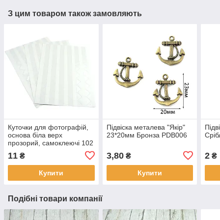
З цим товаром також замовляють
Куточки для фотографій,
Підвіска металева "Якір"
Підв
основа біла верх
23*20мм Бронза PDB006
Срі
прозорий, самоклеючі 102
куточка КDF002-1
11
3,80
2
₴
₴
₴
Купити
Купити
Подібні товари компанії