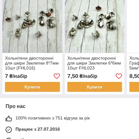
Хольнітени двосторонні
Хольнітени двосторонні
Холь
для шкіри Заклепки 8*7мм
для шкіри Заклепки 6*6мм
Граф
10шт (FHL016)
10шт FHL023
5мм
7
7,50
8,5
₴/набір
₴/набір
Купити
Купити
Про нас
100% позитивних з 751 відгука за рік
Працює з 27.07.2016