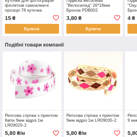
Куточки для фотографій
Підвіска металева
Підв
фіолетові самоклеючі
"Велосипед" 26*18мм
"Оку
прозорі 78 куточка
Бронза PDB002
Бро
15
3,80
4
₴
₴
₴
Купити
Купити
Подібні товари компанії
Репсова стрічка з принтом
Репсова стрічка з принтом
Репс
Квіти 9мм відріз 1м
9мм відріз 1м LR09035-2
9 мм
LR09025-2
5,80
5,80
5,8
₴/м
₴/м