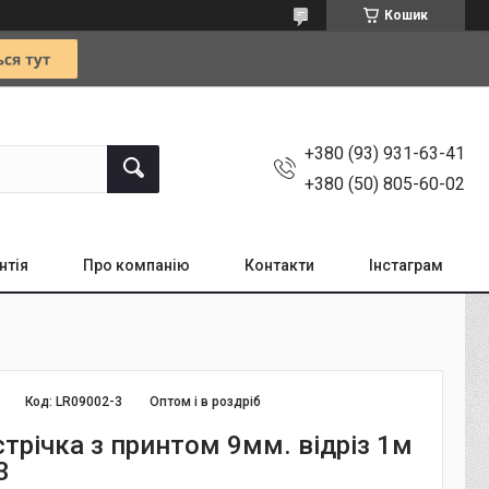
Кошик
+380 (93) 931-63-41
+380 (50) 805-60-02
нтія
Про компанію
Контакти
Інстаграм
Код:
LR09002-3
Оптом і в роздріб
трічка з принтом 9мм. відріз 1м
3