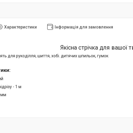
Характеристики
Інформація для замовлення
Якісна стрічка для вашої 
ять для рукоділля, шиття, хобі. дитячих шпильок, гумок
тики
:
ий
дрізу - 1 м
9мм