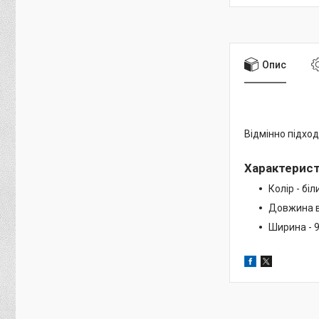
Опис
Відмінно підход
Характерис
Колір - біл
Довжина ві
Ширина - 