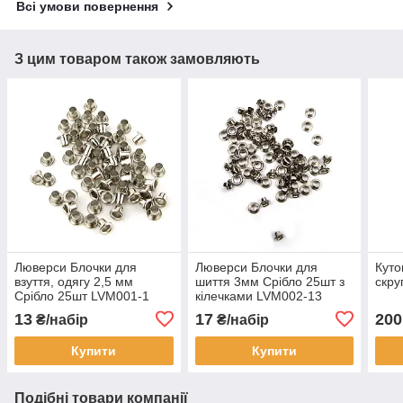
Всі умови повернення
З цим товаром також замовляють
Люверси Блочки для
Люверси Блочки для
Куто
взуття, одягу 2,5 мм
шиття 3мм Срібло 25шт з
скру
Срібло 25шт LVM001-1
кілечками LVM002-13
13
17
200
₴/набір
₴/набір
Купити
Купити
Подібні товари компанії