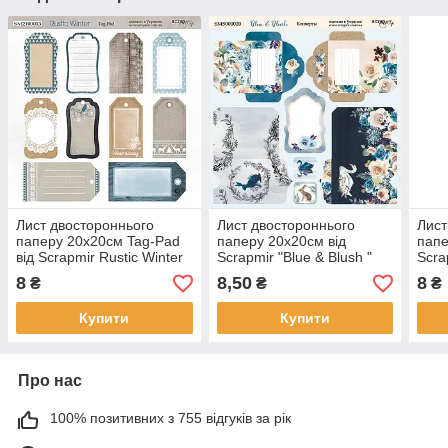
Лист двостороннього
Лист двостороннього
Лист
паперу 20х20см Tag-Pad
паперу 20х20см від
папе
від Scrapmir Rustic Winter
Scrapmir "Blue & Blush "
Scra
1шт SM2100013
конверти 1шт
конв
8
8,50
8
₴
₴
₴
Купити
Купити
Про нас
100% позитивних з 755 відгуків за рік