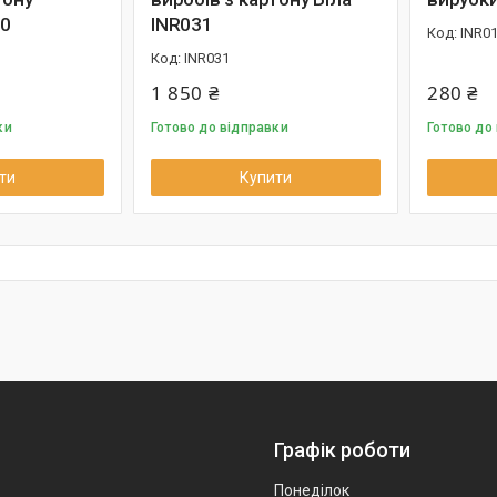
0
INR031
INR0
INR031
1 850 ₴
280 ₴
ки
Готово до відправки
Готово до
ти
Купити
Графік роботи
Понеділок