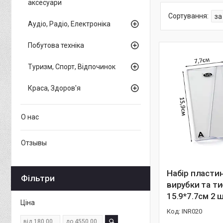
аксесуари
Аудіо, Радіо, Електроніка
Побутова техніка
Туризм, Спорт, Відпочинок
Краса, Здоров'я
О нас
Отзывы
Набір пласти
Фільтри
вирубки та т
15.9*7.7см 2 
Ціна
INR020