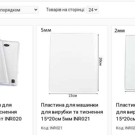
н для
Пластина для машинки
Пласти
иснення
для вирубки та тиснення
для вир
шт INR020
15*20см 5мм INR021
15*20с
INR021
INR0