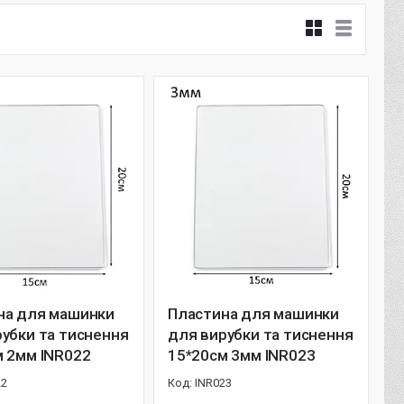
на для машинки
Пластина для машинки
убки та тиснення
для вирубки та тиснення
м 2мм INR022
15*20см 3мм INR023
22
INR023