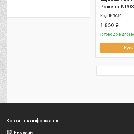
Рожева INR03
INR030
1 850 ₴
Готово до відправ
Купи