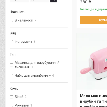
280 ₴
Готово до відправ
Наявність
Купи
В наявності
7
Вид
Інструмент
8
Тип
Машинка для вирубування/
тиснення
3
Набір для скрапбукінгу
4
Колір
Мала машинк
Білий
2
вирубки та т
Рожевий
1
виробів з кар