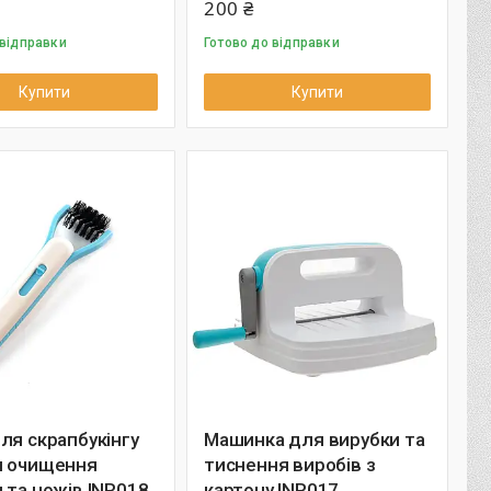
200 ₴
 відправки
Готово до відправки
Купити
Купити
ля скрапбукінгу
Машинка для вирубки та
я очищення
тиснення виробів з
 та ножів INR018
картону INR017