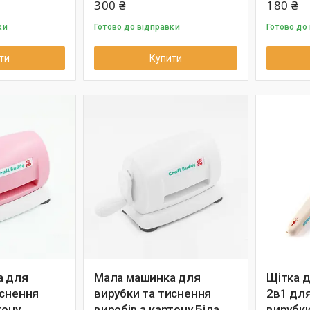
300 ₴
180 ₴
ки
Готово до відправки
Готово до
ти
Купити
а для
Мала машинка для
Щітка д
иснення
вирубки та тиснення
2в1 дл
тону
виробів з картону Біла
вирубки