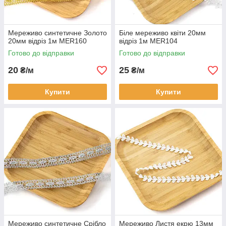
Мереживо синтетичне Золото
Біле мереживо квіти 20мм
20мм відріз 1м MER160
відріз 1м MER104
Готово до відправки
Готово до відправки
20
25
₴/м
₴/м
Купити
Купити
Мереживо синтетичне Срібло
Мереживо Листя екрю 13мм