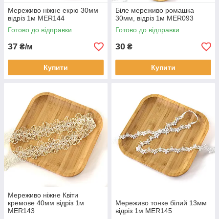
Мереживо ніжне екрю 30мм
Біле мереживо ромашка
відріз 1м MER144
30мм, відріз 1м MER093
Готово до відправки
Готово до відправки
37
30
₴/м
₴
Купити
Купити
Мереживо ніжне Квіти
кремове 40мм відріз 1м
Мереживо тонке білий 13мм
MER143
відріз 1м MER145