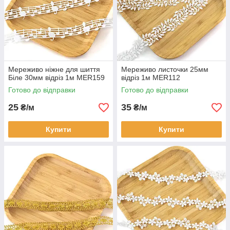
Мереживо ніжне для шиття
Мереживо листочки 25мм
Біле 30мм відріз 1м MER159
відріз 1м MER112
Готово до відправки
Готово до відправки
25
35
₴/м
₴/м
Купити
Купити