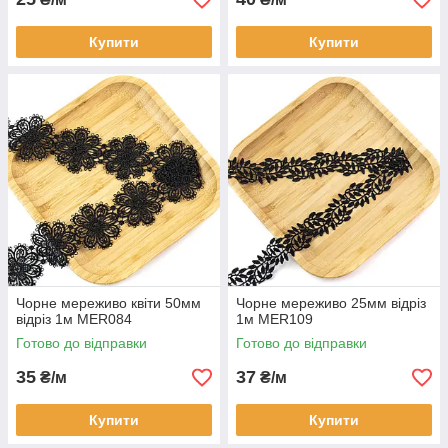
Купити
Купити
Чорне мереживо квіти 50мм
Чорне мереживо 25мм відріз
відріз 1м MER084
1м MER109
Готово до відправки
Готово до відправки
35
37
₴/м
₴/м
Купити
Купити