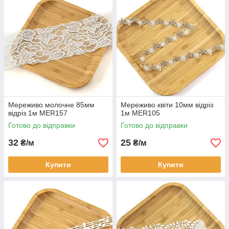
Мереживо молочне 85мм
Мереживо квіти 10мм відріз
відріз 1м MER157
1м MER105
Готово до відправки
Готово до відправки
32
25
₴/м
₴/м
Купити
Купити