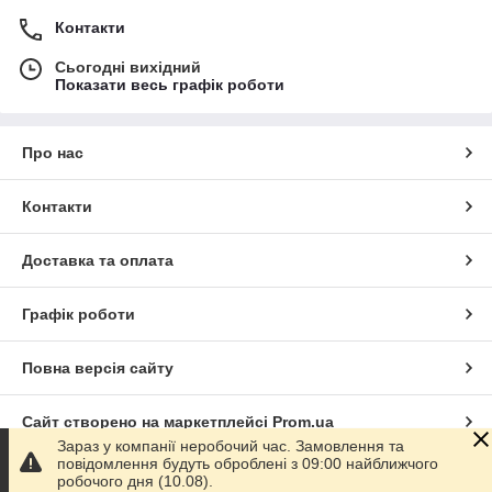
канцтовари, які допомагають підтримувати порядок,
економити час і організовувати простір максимально зручно.
Контакти
Сьогодні вихідний
Показати весь графік роботи
Про нас
Контакти
Доставка та оплата
Графік роботи
Повна версія сайту
Сайт створено на маркетплейсі
Prom.ua
Зараз у компанії неробочий час. Замовлення та
повідомлення будуть оброблені з 09:00 найближчого
Політика конфіденційності
робочого дня (10.08).