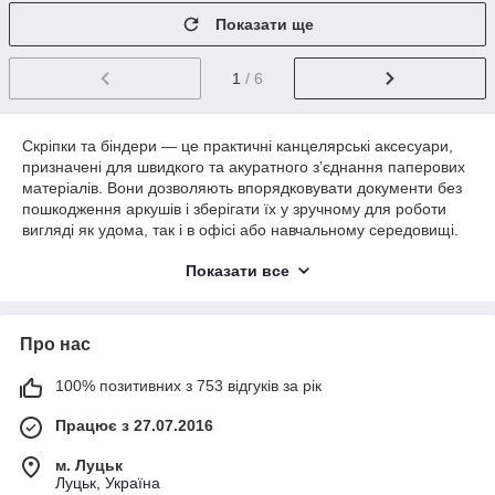
Показати ще
1
/ 6
Скріпки та біндери — це практичні канцелярські аксесуари,
призначені для швидкого та акуратного з’єднання паперових
матеріалів. Вони дозволяють впорядковувати документи без
пошкодження аркушів і зберігати їх у зручному для роботи
вигляді як удома, так і в офісі або навчальному середовищі.
Показати все
У цій категорії представлені скріпки та біндери різних форм,
розмірів і кольорів. Скріпки підходять для фіксації невеликої
кількості аркушів, тоді як біндери забезпечують надійне
Про нас
затискання більш об’ємних стопок
паперу
. Завдяки простій
конструкції вони легко використовуються, швидко знімаються
та можуть застосовуватися багаторазово.
100% позитивних з 753 відгуків за рік
Працює з 27.07.2016
Скріпка та біндер стануть у пригоді для сортування
документів, навчальних матеріалів, робочих записів, творчих
м. Луцьк
проєктів і щоденного паперового обігу. Це універсальні
Луцьк, Україна