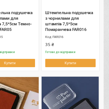
льна подушечка
Штемпельна подушечка
илами для
з чорнилами для
 7,5*5см Темно-
штампів 7,5*5см
 FAR05
Помаранчева FAR016
15
FAR016
35 ₴
 відправки
Готово до відправки
Купити
Купити