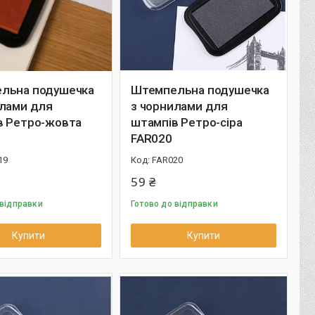
льна подушечка
Штемпельна подушечка
илами для
з чорнилами для
в Ретро-жовта
штампів Ретро-сіра
FAR020
19
FAR020
59 ₴
 відправки
Готово до відправки
Купити
Купити