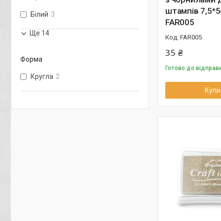
штампів 7,5*
Білий
3
FAR005
Ще 14
FAR005
35 ₴
Форма
Готово до відправ
Кругла
2
Купи