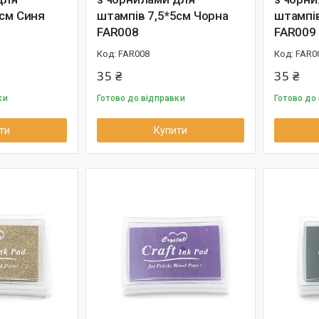
5см Синя
штампів 7,5*5см Чорна
штампів
FAR008
FAR009
FAR008
FAR0
35 ₴
35 ₴
ки
Готово до відправки
Готово до
ти
Купити