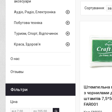
аксесуари
Аудіо, Радіо, Електроніка
Побутова техніка
Туризм, Спорт, Відпочинок
Краса, Здоров'я
О нас
Отзывы
Штемпельна 
Фільтри
з чорнилами 
штампів 7,5*
Ціна
FAR001
FAR001