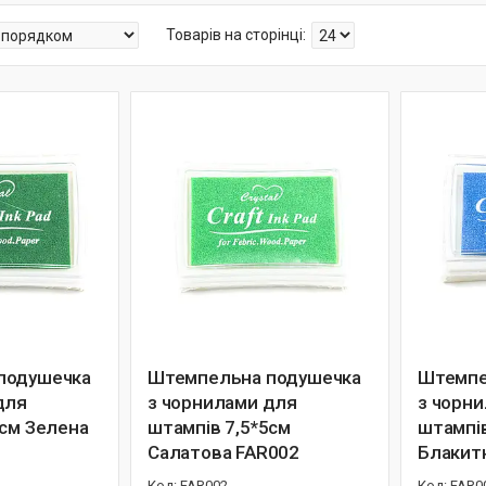
подушечка
Штемпельна подушечка
Штемпе
для
з чорнилами для
з чорн
5см Зелена
штампів 7,5*5см
штампів
Салатова FAR002
Блакит
FAR002
FAR0