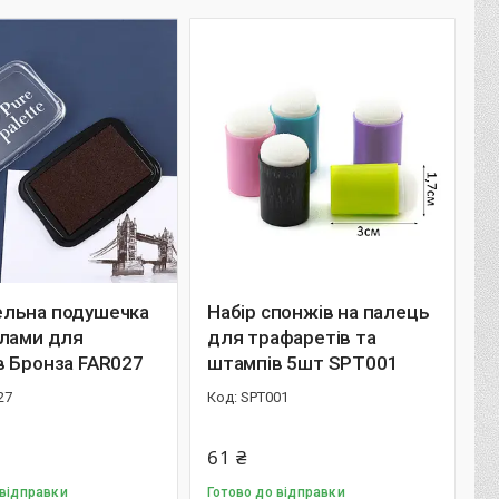
льна подушечка
Набір спонжів на палець
илами для
для трафаретів та
в Бронза FAR027
штампів 5шт SPT001
27
SPT001
61 ₴
 відправки
Готово до відправки