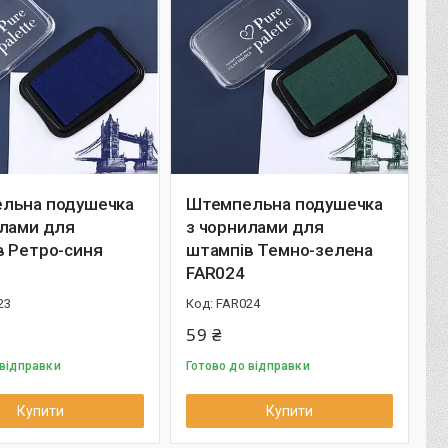
льна подушечка
Штемпельна подушечка
илами для
з чорнилами для
в Ретро-синя
штампів Темно-зелена
FAR024
23
FAR024
59 ₴
 відправки
Готово до відправки
Купити
Купити