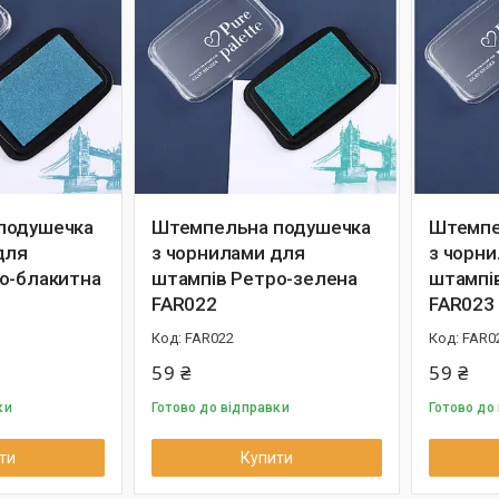
подушечка
Штемпельна подушечка
Штемпе
для
з чорнилами для
з чорн
о-блакитна
штампів Ретро-зелена
штампі
FAR022
FAR023
FAR022
FAR0
59 ₴
59 ₴
ки
Готово до відправки
Готово до
ти
Купити