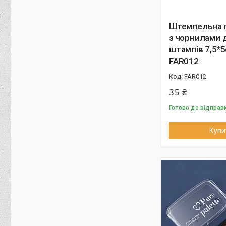
Штемпельна 
з чорнилами 
штампів 7,5*
FAR012
FAR012
35 ₴
Готово до відправ
Купи