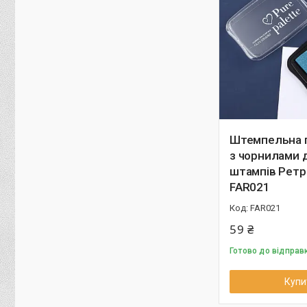
Штемпельна 
з чорнилами 
штампів Ретр
FAR021
FAR021
59 ₴
Готово до відправ
Купи