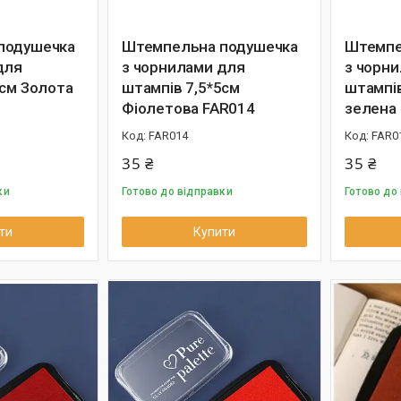
подушечка
Штемпельна подушечка
Штемпе
для
з чорнилами для
з чорн
5см Золота
штампів 7,5*5см
штампів
Фіолетова FAR014
зелена
FAR014
FAR0
35 ₴
35 ₴
ки
Готово до відправки
Готово до
ти
Купити