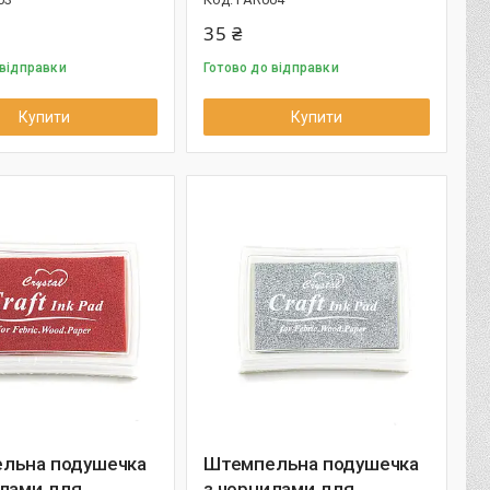
35 ₴
 відправки
Готово до відправки
Купити
Купити
льна подушечка
Штемпельна подушечка
илами для
з чорнилами для