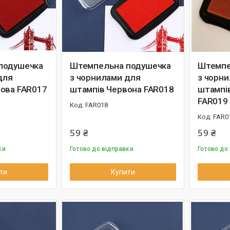
подушечка
Штемпельна подушечка
Штемпе
для
з чорнилами для
з чорн
ова FAR017
штампів Червона FAR018
штампі
FAR019
FAR018
FAR0
59 ₴
59 ₴
ки
Готово до відправки
Готово до
ти
Купити