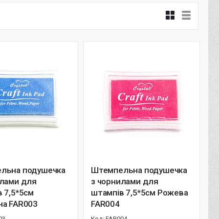
льна подушечка
Штемпельна подушечка
илами для
з чорнилами для
 7,5*5см
штампів 7,5*5см Рожева
на FAR003
FAR004
03
FAR004