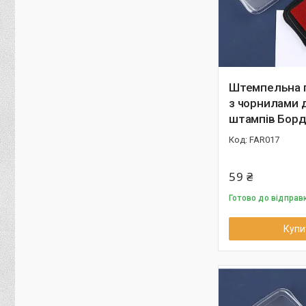
Штемпельна 
з чорнилами 
штампів Борд
FAR017
59 ₴
Готово до відправ
Купи