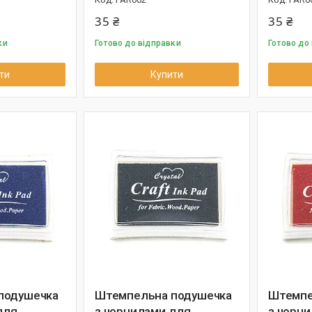
35 ₴
35 ₴
ки
Готово до відправки
Готово до
ти
Купити
подушечка
Штемпельна подушечка
Штемпе
для
з чорнилами для
з чорн