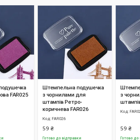
подушечка
Штемпельна подушечка
Штемпе
ова FAR025
з чорнилами для
з чорн
штампів Ретро-
штампі
коричнева FAR026
FAR0
FAR026
59 ₴
59 ₴
ки
Готово до відправки
Готово до