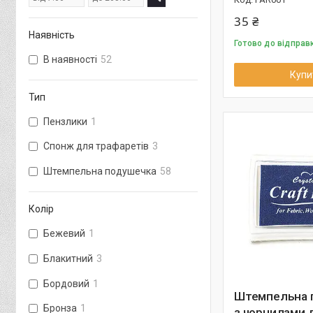
35 ₴
Наявність
Готово до відправ
В наявності
52
Купи
Тип
Пензлики
1
Спонж для трафаретів
3
Штемпельна подушечка
58
Колір
Бежевий
1
Блакитний
3
Бордовий
1
Штемпельна 
Бронза
1
з чорнилами 